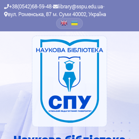
+38(0542)68-59-48
•
library@sspu.edu.ua
•
вул. Роменська, 87 м. Суми 40002, Україна