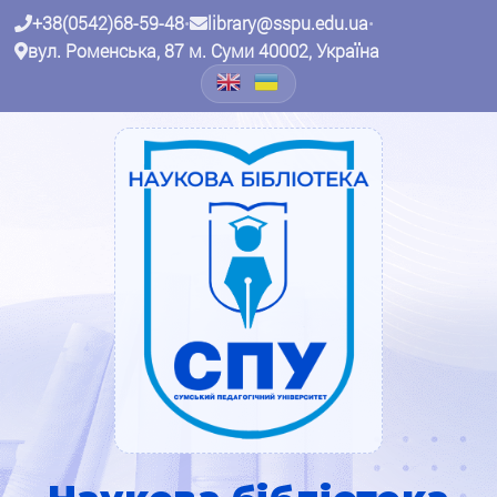
+38(0542)68-59-48
•
library@sspu.edu.ua
•
вул. Роменська, 87 м. Суми 40002, Україна