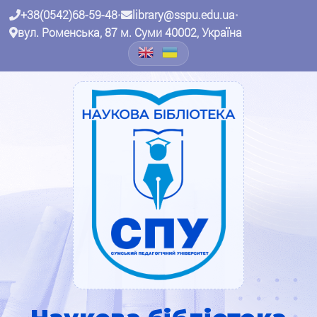
+38(0542)68-59-48
•
library@sspu.edu.ua
•
вул. Роменська, 87 м. Суми 40002, Україна