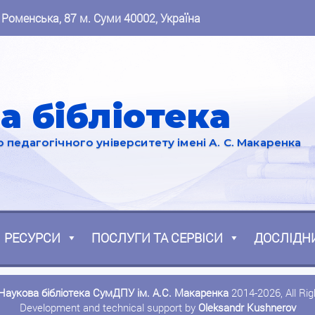
 Роменська, 87 м. Суми 40002, Україна
а бібліотека
педагогічного університету імені А. С. Макаренка
РЕСУРСИ
ПОСЛУГИ ТА СЕРВІСИ
ДОСЛІДН
Наукова бібліотека СумДПУ ім. А.С. Макаренка
2014-2026, All Ri
Development and technical support by
Oleksandr Kushnerov