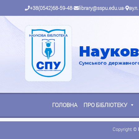
+38(0542)68-59-48
•
library@sspu.edu.ua
•
вул.
Науков
Сумського державного 
ГОЛОВНА
ПРО БІБЛІОТЕКУ
Copyright ©