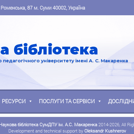
 Роменська, 87 м. Суми 40002, Україна
а бібліотека
педагогічного університету імені А. С. Макаренка
РЕСУРСИ
ПОСЛУГИ ТА СЕРВІСИ
ДОСЛІДН
Наукова бібліотека СумДПУ ім. А.С. Макаренка
2014-2026, All Ri
Development and technical support by
Oleksandr Kushnerov