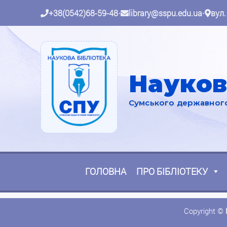
+38(0542)68-59-48
•
library@sspu.edu.ua
•
вул.
Науков
Сумського державного 
ГОЛОВНА
ПРО БІБЛІОТЕКУ
Copyright ©