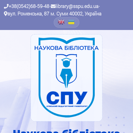
+38(0542)68-59-48
•
library@sspu.edu.ua
•
вул. Роменська, 87 м. Суми 40002, Україна