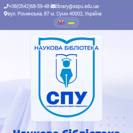
+38(0542)68-59-48
•
library@sspu.edu.ua
•
вул. Роменська, 87 м. Суми 40002, Україна