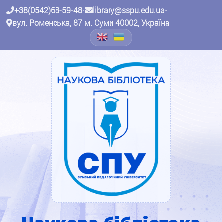
+38(0542)68-59-48
•
library@sspu.edu.ua
•
вул. Роменська, 87 м. Суми 40002, Україна