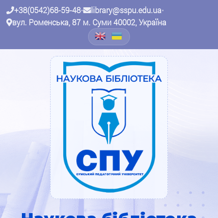
+38(0542)68-59-48
•
library@sspu.edu.ua
•
вул. Роменська, 87 м. Суми 40002, Україна