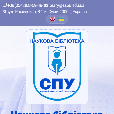
+38(0542)68-59-48
•
library@sspu.edu.ua
•
вул. Роменська, 87 м. Суми 40002, Україна