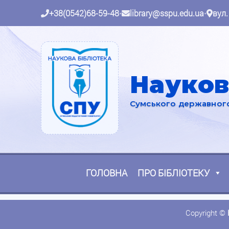
+38(0542)68-59-48
•
library@sspu.edu.ua
•
вул.
Науков
Сумського державного 
ГОЛОВНА
ПРО БІБЛІОТЕКУ
Copyright ©