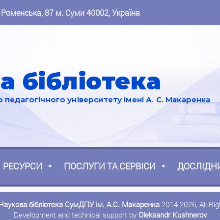
 Роменська, 87 м. Суми 40002, Україна
а бібліотека
педагогічного університету імені А. С. Макаренка
РЕСУРСИ
ПОСЛУГИ ТА СЕРВІСИ
ДОСЛІДН
Наукова бібліотека СумДПУ ім. А.С. Макаренка
2014-2026, All Ri
Development and technical support by
Oleksandr Kushnerov