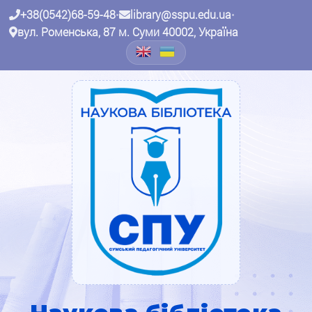
+38(0542)68-59-48
•
library@sspu.edu.ua
•
вул. Роменська, 87 м. Суми 40002, Україна