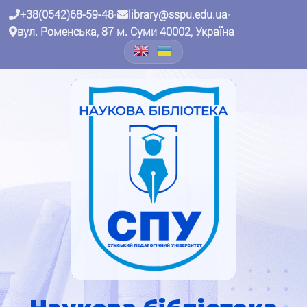
+38(0542)68-59-48
•
library@sspu.edu.ua
•
вул. Роменська, 87 м. Суми 40002, Україна