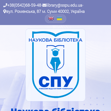
+38(0542)68-59-48
•
library@sspu.edu.ua
•
вул. Роменська, 87 м. Суми 40002, Україна