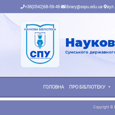
+38(0542)68-59-48
•
library@sspu.edu.ua
•
вул.
Науков
Сумського державного 
ГОЛОВНА
ПРО БІБЛІОТЕКУ
Copyright ©