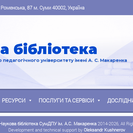
 Роменська, 87 м. Суми 40002, Україна
а бібліотека
педагогічного університету імені А. С. Макаренка
РЕСУРСИ
ПОСЛУГИ ТА СЕРВІСИ
ДОСЛІДН
Наукова бібліотека СумДПУ ім. А.С. Макаренка
2014-2026, All Ri
Development and technical support by
Oleksandr Kushnerov