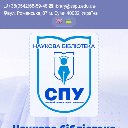
+38(0542)68-59-48
•
library@sspu.edu.ua
•
вул. Роменська, 87 м. Суми 40002, Україна