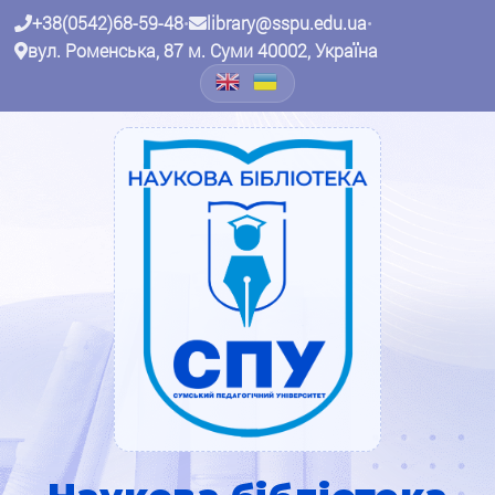
+38(0542)68-59-48
•
library@sspu.edu.ua
•
вул. Роменська, 87 м. Суми 40002, Україна