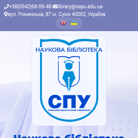
+38(0542)68-59-48
•
library@sspu.edu.ua
•
вул. Роменська, 87 м. Суми 40002, Україна