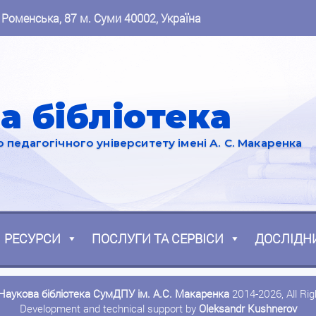
 Роменська, 87 м. Суми 40002, Україна
а бібліотека
педагогічного університету імені А. С. Макаренка
РЕСУРСИ
ПОСЛУГИ ТА СЕРВІСИ
ДОСЛІДН
Наукова бібліотека СумДПУ ім. А.С. Макаренка
2014-2026, All Ri
Development and technical support by
Oleksandr Kushnerov