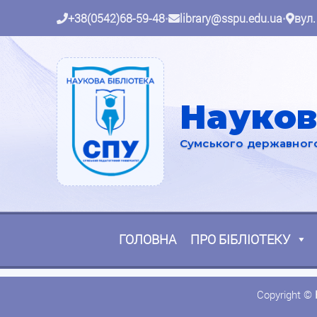
+38(0542)68-59-48
•
library@sspu.edu.ua
•
вул.
Науков
Сумського державного 
ГОЛОВНА
ПРО БІБЛІОТЕКУ
Copyright ©