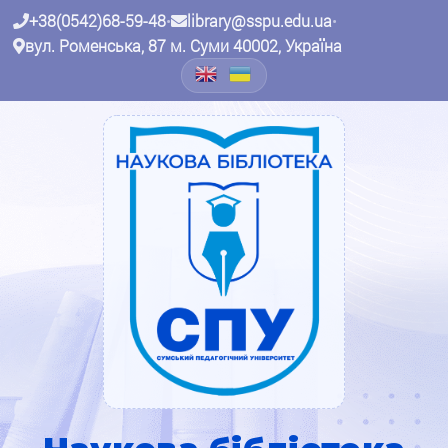
+38(0542)68-59-48
•
library@sspu.edu.ua
•
вул. Роменська, 87 м. Суми 40002, Україна