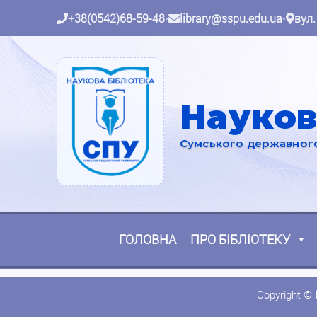
+38(0542)68-59-48
•
library@sspu.edu.ua
•
вул.
Науков
Сумського державного 
ГОЛОВНА
ПРО БІБЛІОТЕКУ
Copyright ©