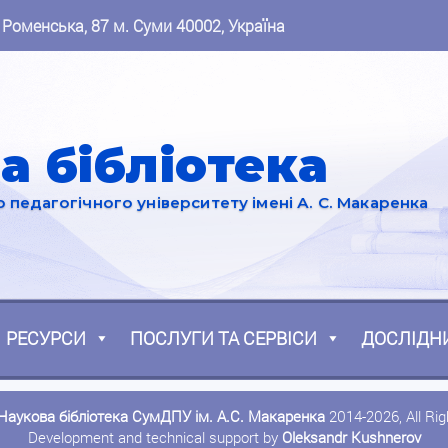
 Роменська, 87 м. Суми 40002, Україна
а бібліотека
педагогічного університету імені А. С. Макаренка
РЕСУРСИ
ПОСЛУГИ ТА СЕРВІСИ
ДОСЛІДН
Наукова бібліотека СумДПУ ім. А.С. Макаренка
2014-2026, All Ri
Development and technical support by
Oleksandr Kushnerov