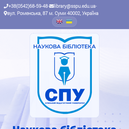
+38(0542)68-59-48
•
library@sspu.edu.ua
•
вул. Роменська, 87 м. Суми 40002, Україна