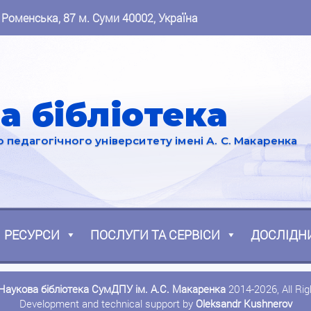
 Роменська, 87 м. Суми 40002, Україна
а бібліотека
педагогічного університету імені А. С. Макаренка
РЕСУРСИ
ПОСЛУГИ ТА СЕРВІСИ
ДОСЛІДН
Наукова бібліотека СумДПУ ім. А.С. Макаренка
2014-2026, All Ri
Development and technical support by
Oleksandr Kushnerov