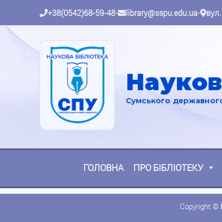
+38(0542)68-59-48
•
library@sspu.edu.ua
•
вул.
Науков
Сумського державного 
ГОЛОВНА
ПРО БІБЛІОТЕКУ
Copyright ©