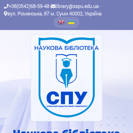
+38(0542)68-59-48
•
library@sspu.edu.ua
•
вул. Роменська, 87 м. Суми 40002, Україна