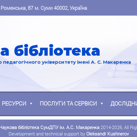
 Роменська, 87 м. Суми 40002, Україна
а бібліотека
педагогічного університету імені А. С. Макаренка
РЕСУРСИ
ПОСЛУГИ ТА СЕРВІСИ
ДОСЛІДН
Наукова бібліотека СумДПУ ім. А.С. Макаренка
2014-2026, All Ri
Development and technical support by
Oleksandr Kushnerov