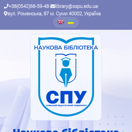
+38(0542)68-59-48
•
library@sspu.edu.ua
•
вул. Роменська, 87 м. Суми 40002, Україна