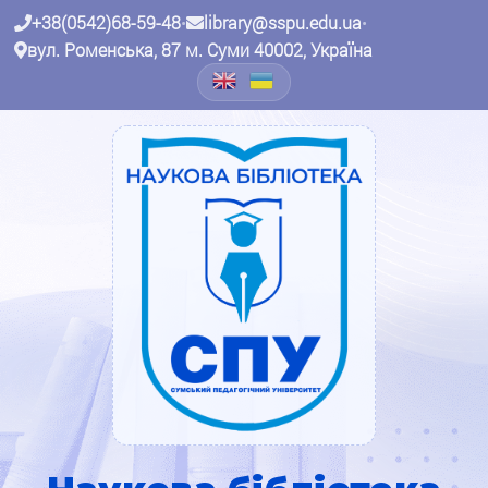
+38(0542)68-59-48
•
library@sspu.edu.ua
•
вул. Роменська, 87 м. Суми 40002, Україна