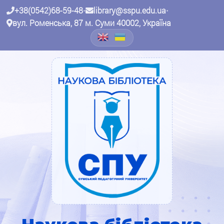
+38(0542)68-59-48
•
library@sspu.edu.ua
•
вул. Роменська, 87 м. Суми 40002, Україна