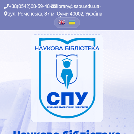
+38(0542)68-59-48
•
library@sspu.edu.ua
•
вул. Роменська, 87 м. Суми 40002, Україна