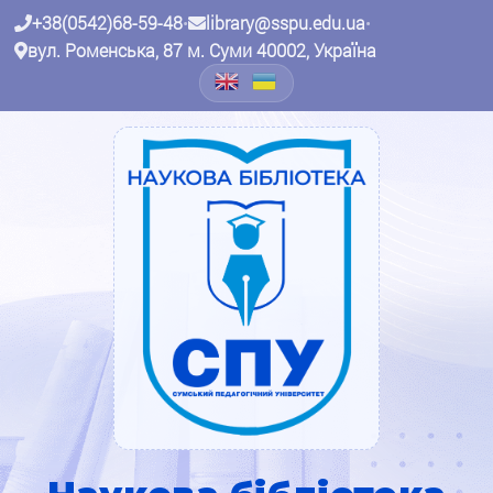
+38(0542)68-59-48
•
library@sspu.edu.ua
•
вул. Роменська, 87 м. Суми 40002, Україна