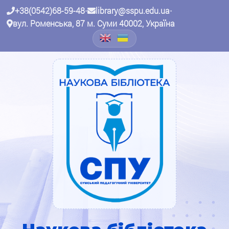
+38(0542)68-59-48
•
library@sspu.edu.ua
•
вул. Роменська, 87 м. Суми 40002, Україна