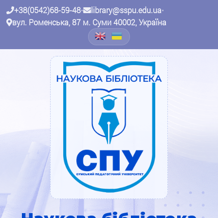
+38(0542)68-59-48
•
library@sspu.edu.ua
•
вул. Роменська, 87 м. Суми 40002, Україна