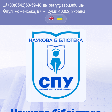
+38(0542)68-59-48
•
library@sspu.edu.ua
•
вул. Роменська, 87 м. Суми 40002, Україна