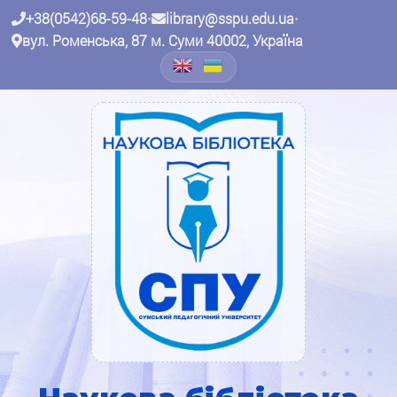
+38(0542)68-59-48
•
library@sspu.edu.ua
•
вул. Роменська, 87 м. Суми 40002, Україна