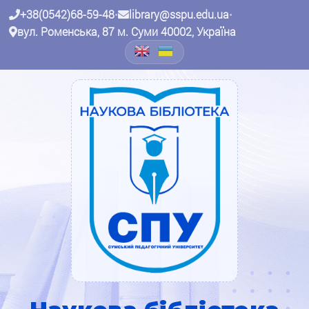
+38(0542)68-59-48
•
library@sspu.edu.ua
•
вул. Роменська, 87 м. Суми 40002, Україна