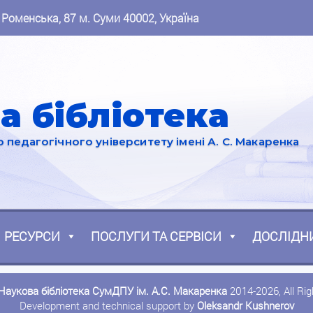
 Роменська, 87 м. Суми 40002, Україна
а бібліотека
педагогічного університету імені А. С. Макаренка
РЕСУРСИ
ПОСЛУГИ ТА СЕРВІСИ
ДОСЛІДН
Наукова бібліотека СумДПУ ім. А.С. Макаренка
2014-2026, All Ri
Development and technical support by
Oleksandr Kushnerov