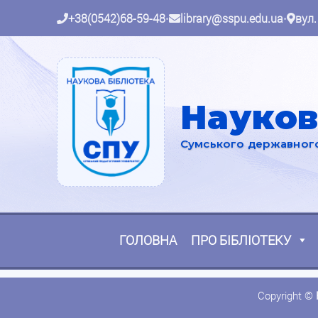
+38(0542)68-59-48
•
library@sspu.edu.ua
•
вул.
Науков
Сумського державного 
ГОЛОВНА
ПРО БІБЛІОТЕКУ
Copyright ©