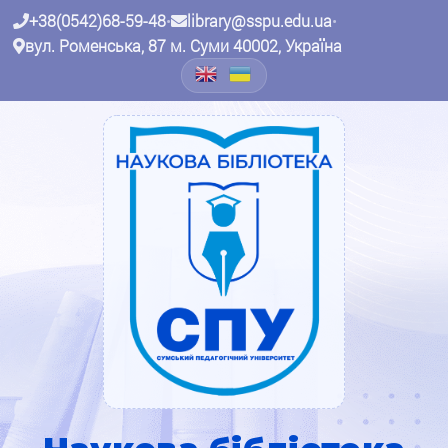
+38(0542)68-59-48
•
library@sspu.edu.ua
•
вул. Роменська, 87 м. Суми 40002, Україна