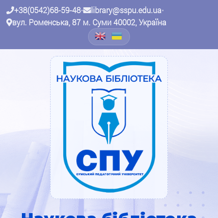
+38(0542)68-59-48
•
library@sspu.edu.ua
•
вул. Роменська, 87 м. Суми 40002, Україна