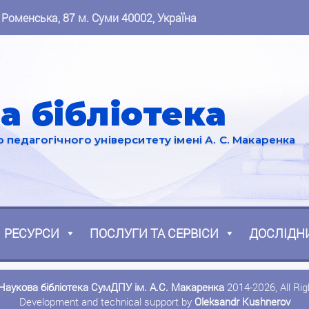
 Роменська, 87 м. Суми 40002, Україна
а бібліотека
педагогічного університету імені А. С. Макаренка
РЕСУРСИ
ПОСЛУГИ ТА СЕРВІСИ
ДОСЛІДН
Наукова бібліотека СумДПУ ім. А.С. Макаренка
2014-2026, All Ri
Development and technical support by
Oleksandr Kushnerov