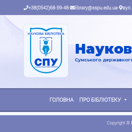
+38(0542)68-59-48
•
library@sspu.edu.ua
•
вул.
Науков
Сумського державного 
ГОЛОВНА
ПРО БІБЛІОТЕКУ
Copyright ©