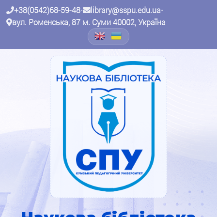
+38(0542)68-59-48
•
library@sspu.edu.ua
•
вул. Роменська, 87 м. Суми 40002, Україна