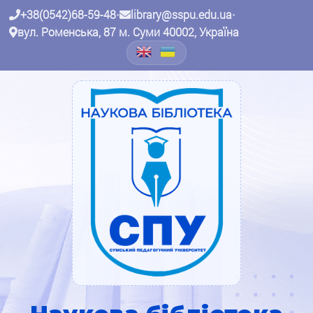
+38(0542)68-59-48
•
library@sspu.edu.ua
•
вул. Роменська, 87 м. Суми 40002, Україна