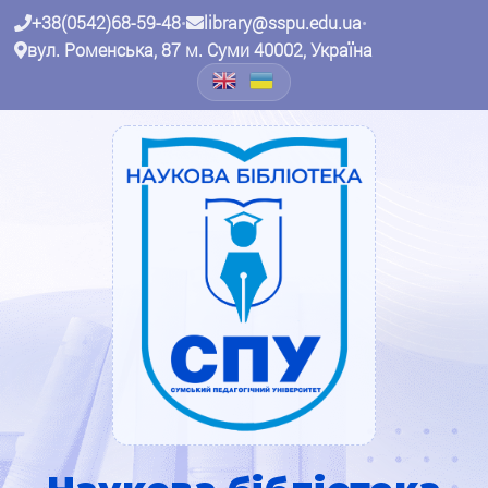
+38(0542)68-59-48
•
library@sspu.edu.ua
•
вул. Роменська, 87 м. Суми 40002, Україна