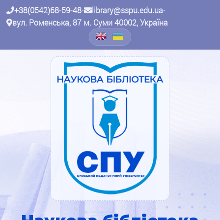
+38(0542)68-59-48
•
library@sspu.edu.ua
•
вул. Роменська, 87 м. Суми 40002, Україна