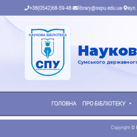
+38(0542)68-59-48
•
library@sspu.edu.ua
•
вул.
Науков
Сумського державного 
ГОЛОВНА
ПРО БІБЛІОТЕКУ
Copyright ©