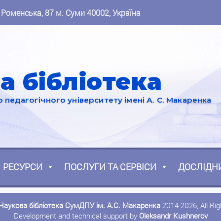
 Роменська, 87 м. Суми 40002, Україна
а бібліотека
педагогічного університету імені А. С. Макаренка
РЕСУРСИ
ПОСЛУГИ ТА СЕРВІСИ
ДОСЛІДН
Наукова бібліотека СумДПУ ім. А.С. Макаренка
2014-2026, All Ri
Development and technical support by
Oleksandr Kushnerov