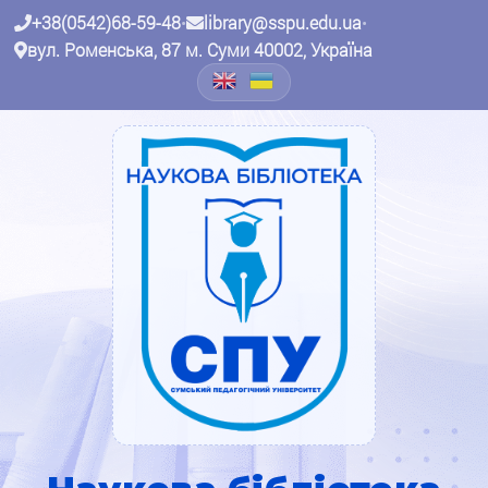
+38(0542)68-59-48
•
library@sspu.edu.ua
•
вул. Роменська, 87 м. Суми 40002, Україна