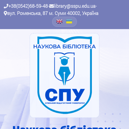
+38(0542)68-59-48
•
library@sspu.edu.ua
•
вул. Роменська, 87 м. Суми 40002, Україна