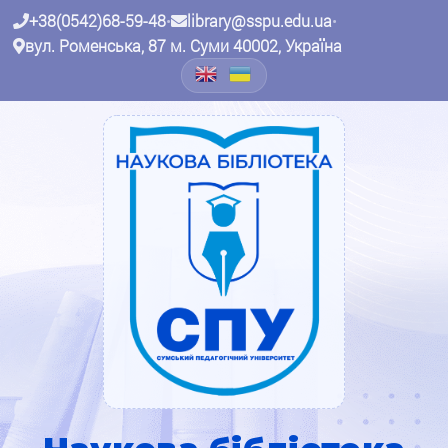
+38(0542)68-59-48
•
library@sspu.edu.ua
•
вул. Роменська, 87 м. Суми 40002, Україна