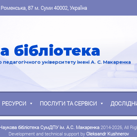
 Роменська, 87 м. Суми 40002, Україна
а бібліотека
педагогічного університету імені А. С. Макаренка
РЕСУРСИ
ПОСЛУГИ ТА СЕРВІСИ
ДОСЛІДН
Наукова бібліотека СумДПУ ім. А.С. Макаренка
2014-2026, All Ri
Development and technical support by
Oleksandr Kushnerov