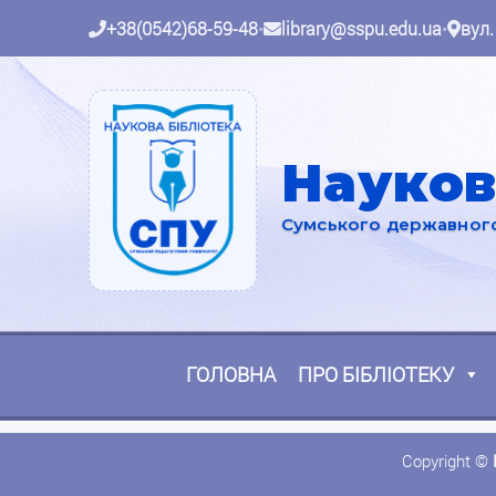
+38(0542)68-59-48
•
library@sspu.edu.ua
•
вул.
Науков
Сумського державного 
ГОЛОВНА
ПРО БІБЛІОТЕКУ
Copyright ©