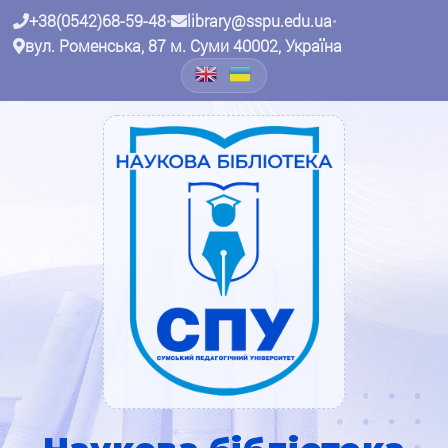
+38(0542)68-59-48
•
library@sspu.edu.ua
•
вул. Роменська, 87 м. Суми 40002, Україна