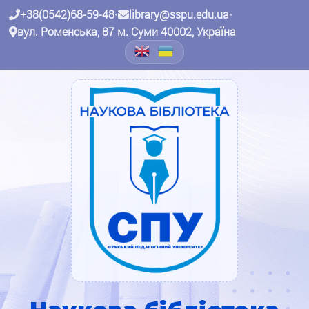
+38(0542)68-59-48
•
library@sspu.edu.ua
•
вул. Роменська, 87 м. Суми 40002, Україна